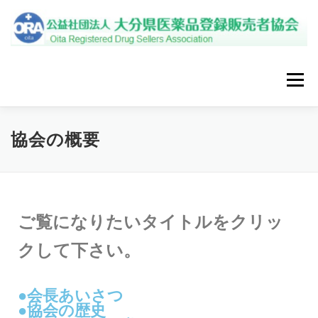
メニュー
トップページ
新着情報
入会案内
外部研修
協会の概要
啓発活動
協会の概要
アクセス
リンク
ご覧になりたいタイトルをクリッ
お問合せ
クして下さい。
●会長あいさつ
●協会の歴史