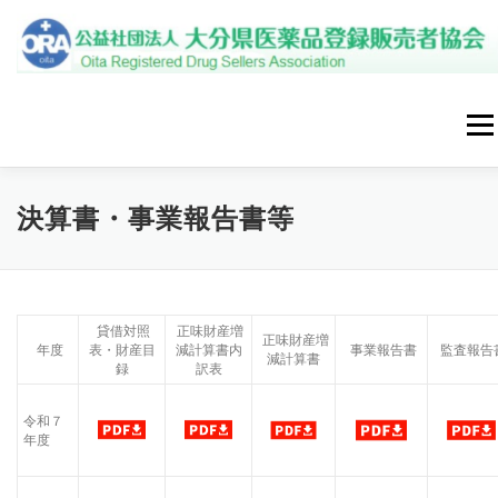
コ
ン
テ
ン
ツ
へ
メニ
ス
キ
ッ
プ
トップページ
新着情報
入会案内
外部研修
決算書・事業報告書等
啓発活動
協会の概要
アクセス
リンク
お問合せ
貸借対照
正味財産増
正味財産増
年度
表・財産目
減計算書内
事業報告書
監査報告
減計算書
録
訳表
令和７
年度